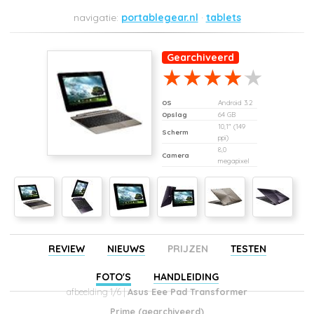
portablegear.nl
tablets
Gearchiveerd
OS
Android 3.2
Opslag
64 GB
10,1" (149
Scherm
ppi)
8,0
Camera
megapixel
REVIEW
NIEUWS
PRIJZEN
TESTEN
FOTO'S
HANDLEIDING
afbeelding 1/6 |
Asus Eee Pad Transformer
Prime (gearchiveerd)