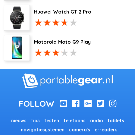
Huawei Watch GT 2 Pro
Motorola Moto G9 Play
nieuws
tips
testen
telefoons
audio
tablets
navigatiesystemen
camera's
e-readers