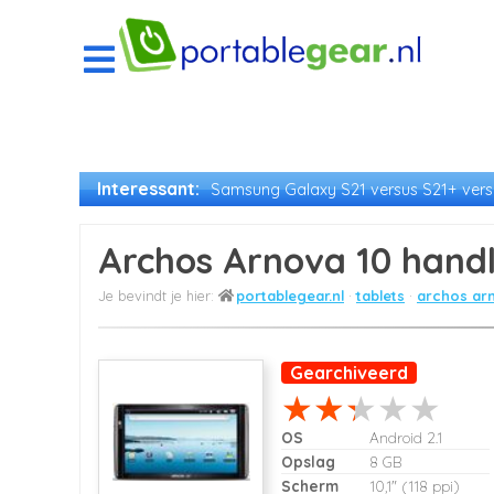
Interessant:
Samsung Galaxy S21 versus S21+ versu
Archos Arnova 10 hand
portablegear.nl
tablets
archos arn
Gearchiveerd
OS
Android 2.1
Opslag
8 GB
Scherm
10,1" (118 ppi)