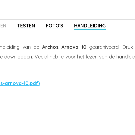
ZEN
TESTEN
FOTO'S
HANDLEIDING
ndleiding van de
Archos Arnova 10
gearchiveerd. Druk
te downloaden. Veelal heb je voor het lezen van de handleid
os-arnova-10.pdf)