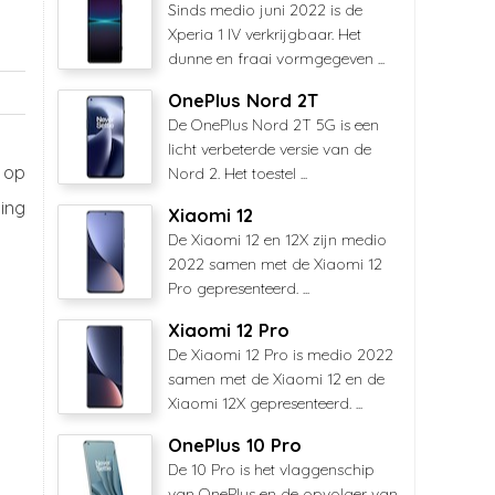
Sinds medio juni 2022 is de
Xperia 1 IV verkrijgbaar. Het
dunne en fraai vormgegeven ...
OnePlus Nord 2T
De OnePlus Nord 2T 5G is een
licht verbeterde versie van de
 op
Nord 2. Het toestel ...
ing
Xiaomi 12
De Xiaomi 12 en 12X zijn medio
2022 samen met de Xiaomi 12
Pro gepresenteerd. ...
Xiaomi 12 Pro
De Xiaomi 12 Pro is medio 2022
samen met de Xiaomi 12 en de
Xiaomi 12X gepresenteerd. ...
OnePlus 10 Pro
De 10 Pro is het vlaggenschip
van OnePlus en de opvolger van