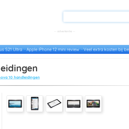
s S21 Ultra
Apple iPhone 12 mini review
Veel extra kosten bij be
leidingen
ova 10 handleidingen