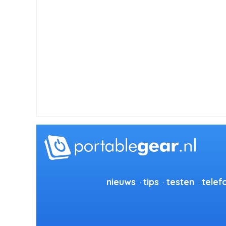
nieuws
tips
testen
telef