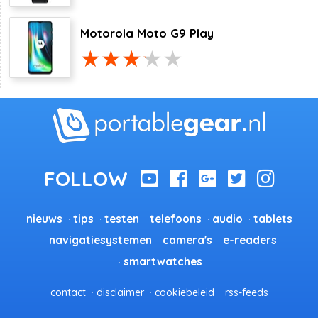
Motorola Moto G9 Play
nieuws
tips
testen
telefoons
audio
tablets
navigatiesystemen
camera's
e-readers
smartwatches
contact
disclaimer
cookiebeleid
rss-feeds