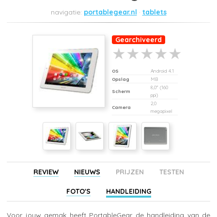
portablegear.nl
tablets
Gearchiveerd
OS
Android 4.1
Opslag
MB
8,0" (160
Scherm
ppi)
2,0
Camera
megapixel
REVIEW
NIEUWS
PRIJZEN
TESTEN
FOTO'S
HANDLEIDING
Voor jouw gemak heeft PortableGear de handleiding van de