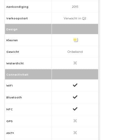
Aankondiging
2015
Verkoopstart
Verwacht in Q2
Design
Kleuren
Gewicht
Onbekend
Waterdicht
Connectiviteit
WiFi
Bluetooth
NFC
GPS
ANT+