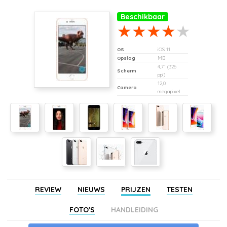
Beschikbaar
OS
iOS 11
Opslag
MB
4,7" (326
Scherm
ppi)
12,0
Camera
megapixel
REVIEW
NIEUWS
PRIJZEN
TESTEN
FOTO'S
HANDLEIDING