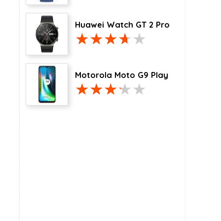
x 78,1 x 7,4 mm
160,8 x 78,1 x 7,4 mm
Huawei Watch GT 2 Pro
,
IP68
,
IP68
nano-SIM
nano-SIM
Motorola Moto G9 Play
Nee
Nee
iOS 14
iOS 14
e A14 Bionic
Apple A14 Bionic
8 core
8 core
6 GB
6 GB