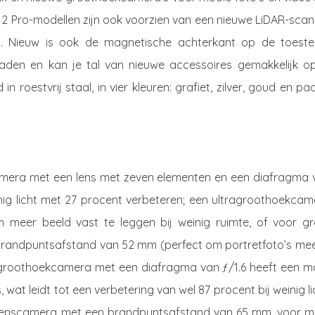
12 Pro-modellen zijn ook voorzien van een nieuwe LiDAR-sca
. Nieuw is ook de magnetische achterkant op de toestel
laden en kan je tal van nieuwe accessoires gemakkelijk op
in roestvrij staal, in vier kleuren: grafiet, zilver, goud en pac
amera met een lens met zeven elementen en een diafragma 
inig licht met 27 procent verbeteren; een ultragroothoekca
meer beeld vast te leggen bij weinig ruimte, of voor gr
brandpuntsafstand van 52 mm (perfect om portretfoto’s mee
 groothoekcamera met een diafragma van ƒ/1.6 heeft een m
 wat leidt tot een verbetering van wel 87 procent bij weinig li
elenscamera met een brandpuntsafstand van 65 mm, voor m