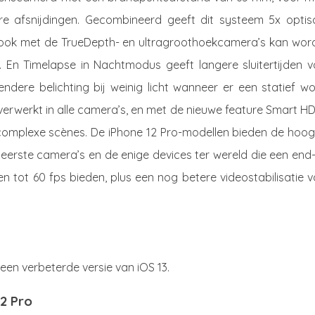
kkere afsnijdingen. Gecombineerd geeft dit systeem 5x optis
 ook met de TrueDepth- en ultragroothoekcamera’s kan wor
. En Timelapse in Nachtmodus geeft langere sluitertijden v
endere belichting bij weinig licht wanneer er een statief w
s verwerkt in alle camera’s, en met de nieuwe feature Smart H
 complexe scènes. De iPhone 12 Pro-modellen bieden de hoog
e eerste camera’s en de enige devices ter wereld die een end
 tot 60 fps bieden, plus een nog betere videostabilisatie 
 een verbeterde versie van iOS 13.
2 Pro