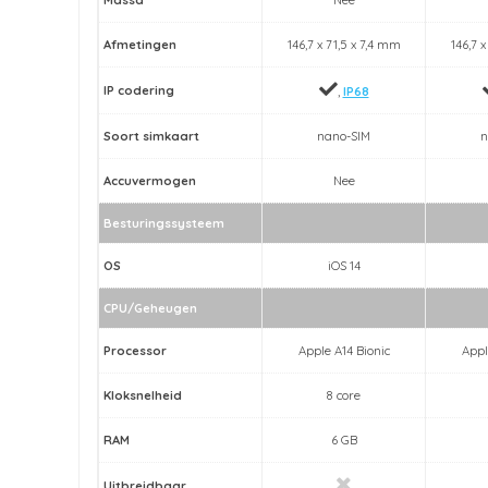
Afmetingen
146,7 x 71,5 x 7,4 mm
146,7 
IP codering
,
IP68
Soort simkaart
nano-SIM
n
Accuvermogen
Nee
Besturingssysteem
OS
iOS 14
CPU/Geheugen
Processor
Apple A14 Bionic
Appl
Kloksnelheid
8 core
RAM
6 GB
Uitbreidbaar