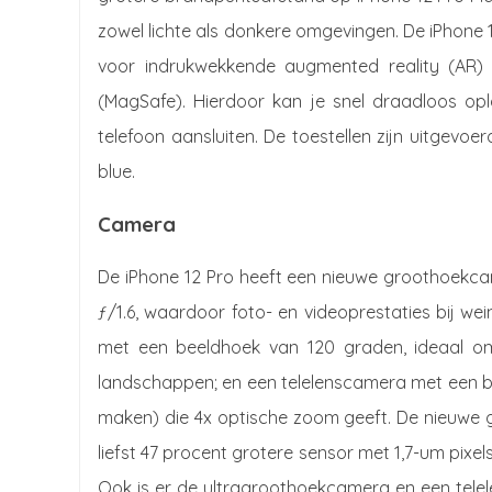
zowel lichte als donkere omgevingen. De iPhone 
voor indrukwekkende augmented reality (AR) 
(MagSafe). Hierdoor kan je snel draadloos op
telefoon aansluiten. De toestellen zijn uitgevoerd 
blue.
Camera
De iPhone 12 Pro heeft een nieuwe groothoekc
ƒ/1.6, waardoor foto- en videoprestaties bij we
met een beeldhoek van 120 graden, ideaal om 
landschappen; en een telelenscamera met een 
maken) die 4x optische zoom geeft. De nieuwe
liefst 47 procent grotere sensor met 1,7-um pixels,
Ook is er de ultragroothoekcamera en een tel