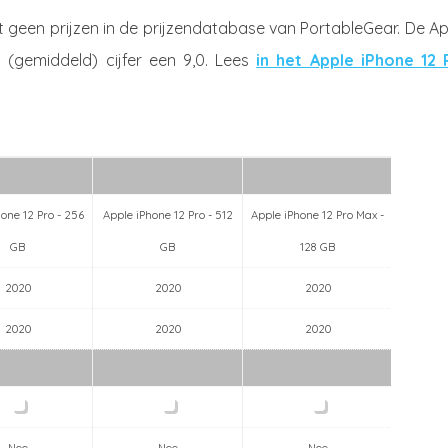
 geen prijzen in de prijzendatabase van PortableGear. De Ap
 (gemiddeld) cijfer een 9,0. Lees
in het Apple iPhone 12 
one 12 Pro - 256
Apple iPhone 12 Pro - 512
Apple iPhone 12 Pro Max -
Apple iP
GB
GB
128 GB
2020
2020
2020
2020
2020
2020
Nee
Nee
Nee