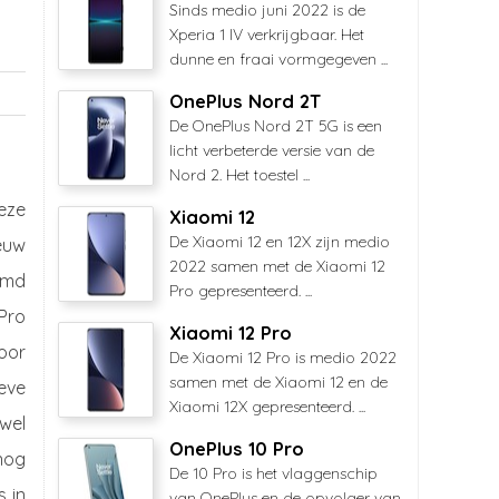
Sinds medio juni 2022 is de
Xperia 1 IV verkrijgbaar. Het
dunne en fraai vormgegeven ...
OnePlus Nord 2T
De OnePlus Nord 2T 5G is een
licht verbeterde versie van de
Nord 2. Het toestel ...
deze
Xiaomi 12
De Xiaomi 12 en 12X zijn medio
euw
2022 samen met de Xiaomi 12
rmd
Pro gepresenteerd. ...
Pro
Xiaomi 12 Pro
oor
De Xiaomi 12 Pro is medio 2022
samen met de Xiaomi 12 en de
eve
Xiaomi 12X gepresenteerd. ...
 wel
OnePlus 10 Pro
nog
De 10 Pro is het vlaggenschip
 in
van OnePlus en de opvolger van