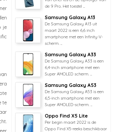
de 9 Pro. Het toestel ...
nner
Samsung Galaxy A13
len
De Samsung Galaxy A13 uit
 je
maart 2022 is een 6,6 inch
ific
smartphone met een Infinity-V-
scherm. ...
Samsung Galaxy A33
De Samsung Galaxy A33 is een
6,4-inch smartphone met een
van
Super AMOLED scherm. ...
mera
Samsung Galaxy A53
De Samsung Galaxy A53 is een
ote
6,5-inch smartphone met een
 te
Super AMOLED-scherm. ...
aar
Oppo Find X5 Lite
cht.
Per begin maart 2022 is de
Oppo Find X5-reeks beschikbaar
eer