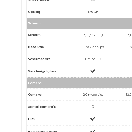
Opslag
128 GB
Scherm
Scherm
6,1" (457 ppi)
6,1
Resolutie
1.170 x 2.532px
1.1
Schermsoort
Retina HD
R
Verstevigd glass
Camera
Camera
12,0 megapixel
12,
Aantal camera's
3
Flits
Beeldstabilisatie