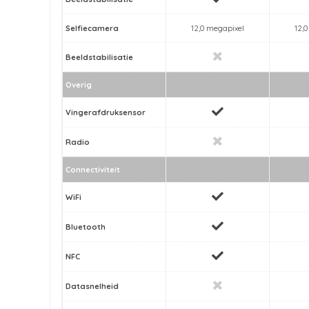
Selfiecamera
12,0 megapixel
12,
Beeldstabilisatie
Overig
Vingerafdruksensor
Radio
Connectiviteit
WiFi
Bluetooth
NFC
Datasnelheid