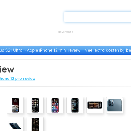
s S21 Ultra
Apple iPhone 12 mini review
Veel extra kosten bij be
view
phone 12 pro review