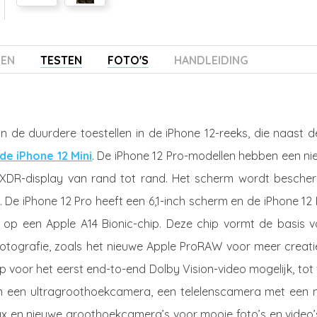
ZEN
TESTEN
FOTO'S
HANDLEIDING
n de duurdere toestellen in de iPhone 12-reeks, die naast 
de iPhone 12 Mini
. De iPhone 12 Pro-modellen hebben een ni
 XDR-display van rand tot rand. Het scherm wordt besche
e iPhone 12 Pro heeft een 6,1-inch scherm en de iPhone 12 
n op een Apple A14 Bionic-chip. Deze chip vormt de basis v
otografie, zoals het nieuwe Apple ProRAW voor meer creati
ip voor het eerst end-to-end Dolby Vision-video mogelijk, tot
 een ultragroothoekcamera, een telelenscamera met een 
x en nieuwe groothoekcamera’s voor mooie foto’s en video’s