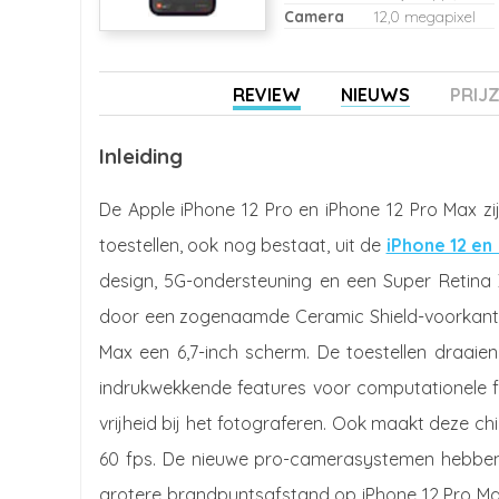
Camera
12,0 megapixel
REVIEW
NIEUWS
PRIJ
Inleiding
De Apple iPhone 12 Pro en iPhone 12 Pro Max zij
toestellen, ook nog bestaat, uit de
iPhone 12 en 
design, 5G-ondersteuning en een Super Retina
door een zogenaamde Ceramic Shield-voorkant. D
Max een 6,7-inch scherm. De toestellen draaie
indrukwekkende features voor computationele f
vrijheid bij het fotograferen. Ook maakt deze ch
60 fps. De nieuwe pro-camerasystemen hebben
grotere brandpuntsafstand op iPhone 12 Pro Ma