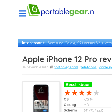
Interessant:
Samsung Galaxy S21 versus S21+ versu
Apple iPhone 12 Pro re
portablegear.nl
telefoons
apple i
Beschikbaar
OS
iOS 14
Opslag
MB
Scherm
6,1" (457 ppi)