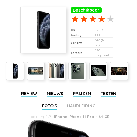
Beschikbaar
OS
iOS 13
Opslag
MB
5,8" (463
Scherm
ppi)
12,0
Camera
megapixel
REVIEW
NIEUWS
PRIJZEN
TESTEN
FOTO'S
HANDLEIDING
afbeelding 1/6 |
iPhone iPhone 11 Pro - 64 GB