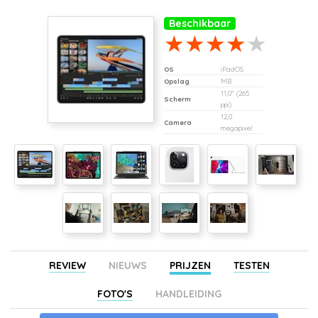
Beschikbaar
OS
iPadOS
Opslag
MB
11,0" (265
Scherm
ppi)
12,0
Camera
megapixel
REVIEW
NIEUWS
PRIJZEN
TESTEN
FOTO'S
HANDLEIDING