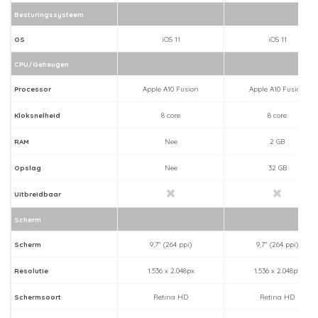
Besturingssysteem
OS
iOS 11
iOS 11
CPU/Geheugen
Processor
Apple A10 Fusion
Apple A10 Fusion
Kloksnelheid
8 core
8 core
RAM
Nee
2 GB
Opslag
Nee
32 GB
Uitbreidbaar
Scherm
Scherm
9,7" (264 ppi)
9,7" (264 ppi)
Resolutie
1.536 x 2.048px
1.536 x 2.048px
Schermsoort
Retina HD
Retina HD