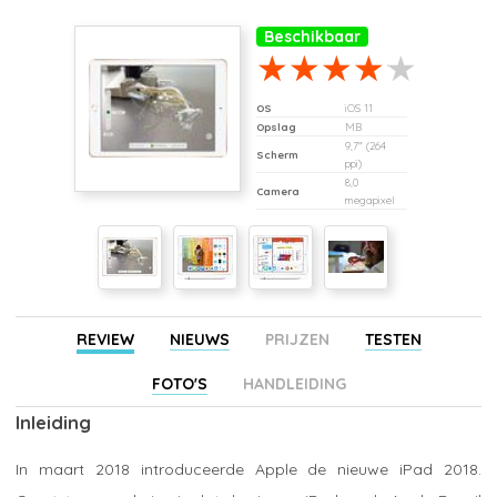
Beschikbaar
OS
iOS 11
Opslag
MB
9,7" (264
Scherm
ppi)
8,0
Camera
megapixel
REVIEW
NIEUWS
PRIJZEN
TESTEN
FOTO'S
HANDLEIDING
Inleiding
In maart 2018 introduceerde Apple de nieuwe iPad 2018.