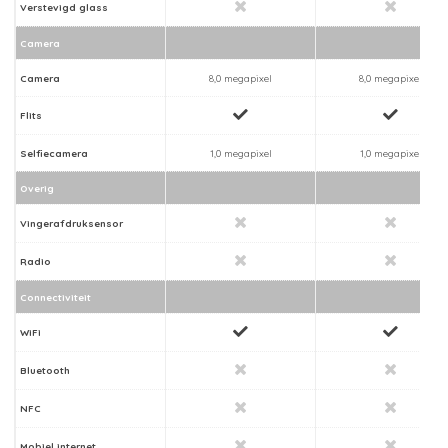
Verstevigd glass
Camera
Camera
8,0 megapixel
8,0 megapixel
Flits
Selfiecamera
1,0 megapixel
1,0 megapixel
Overig
Vingerafdruksensor
Radio
Connectiviteit
WiFi
Bluetooth
NFC
Mobiel internet