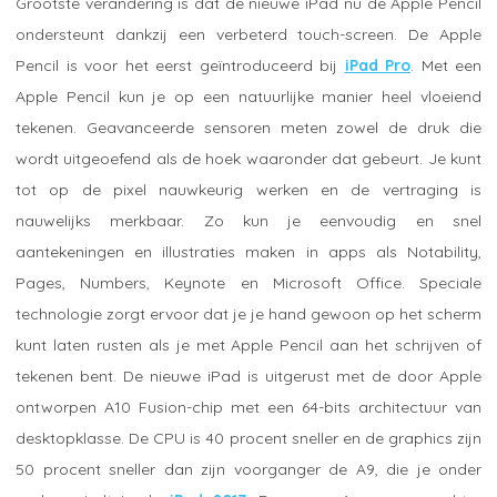
Grootste verandering is dat de nieuwe iPad nu de Apple Pencil
ondersteunt dankzij een verbeterd touch-screen. De Apple
Pencil is voor het eerst geïntroduceerd bij
iPad Pro
. Met een
Apple Pencil kun je op een natuurlijke manier heel vloeiend
tekenen. Geavanceerde sensoren meten zowel de druk die
wordt uitgeoefend als de hoek waaronder dat gebeurt. Je kunt
tot op de pixel nauwkeurig werken en de vertraging is
nauwelijks merkbaar. Zo kun je eenvoudig en snel
aantekeningen en illustraties maken in apps als Notability,
Pages, Numbers, Keynote en Microsoft Office. Speciale
technologie zorgt ervoor dat je je hand gewoon op het scherm
kunt laten rusten als je met Apple Pencil aan het schrijven of
tekenen bent. De nieuwe iPad is uitgerust met de door Apple
ontworpen A10 Fusion-chip met een 64-bits architectuur van
desktopklasse. De CPU is 40 procent sneller en de graphics zijn
50 procent sneller dan zijn voorganger de A9, die je onder