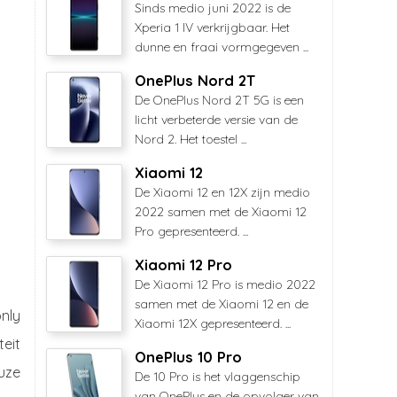
Sinds medio juni 2022 is de
Xperia 1 IV verkrijgbaar. Het
dunne en fraai vormgegeven ...
OnePlus Nord 2T
De OnePlus Nord 2T 5G is een
licht verbeterde versie van de
Nord 2. Het toestel ...
Xiaomi 12
De Xiaomi 12 en 12X zijn medio
2022 samen met de Xiaomi 12
Pro gepresenteerd. ...
Xiaomi 12 Pro
De Xiaomi 12 Pro is medio 2022
samen met de Xiaomi 12 en de
nly
Xiaomi 12X gepresenteerd. ...
teit
OnePlus 10 Pro
uze
De 10 Pro is het vlaggenschip
van OnePlus en de opvolger van