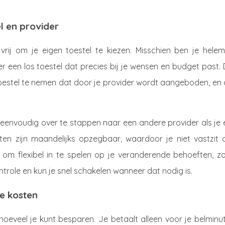
el en provider
vrij om je eigen toestel te kiezen. Misschien ben je helem
ver een los toestel dat precies bij je wensen en budget past.
toestel te nemen dat door je provider wordt aangeboden, en 
 eenvoudig over te stappen naar een andere provider als je 
en zijn maandelijks opzegbaar, waardoor je niet vastzit 
 om flexibel in te spelen op je veranderende behoeften, zo
controle en kun je snel schakelen wanneer dat nodig is.
je kosten
oeveel je kunt besparen. Je betaalt alleen voor je belminu