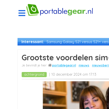
Interessant:
Samsung Galaxy S21 versus S21+ versu
Grootste voordelen sim
portablegear.nl
nieuws
nieuwsberi
achtergrond
10 december 2024 om 17:13