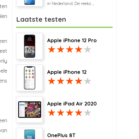
in Nederland. De reeks ...
sten
len
Laatste testen
Apple iPhone 12 Pro
een
weet
only
bele
Apple iPhone 12
gens
Apple iPad Air 2020
 een
 van
OnePlus 8T