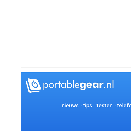
nieuws
tips
testen
telef