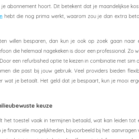
ij je abonnement hoort. Dit betekent dat je maandelijkse ko
n
hebt die nog prima werkt, waarom zou je dan extra beta
sten willen besparen, dan kun je ook op zoek gaan naar 
lefoon die helemaal nagekeken is door een professional. Zo 
 Door een refurbished optie te kiezen in combinatie met sim 
men die past bij jouw gebruik. Veel providers bieden flexi
er wat je betaalt. Het geld dat je bespaart, kun je mooi er
ilieubewuste keuze
 het toestel vaak in termijnen betaald, wat kan leiden tot
p je financiële mogelijkheden, bijvoorbeeld bij het aanvragen