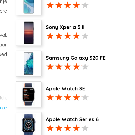
r je
mere
Sony Xperia 5 II
val.
jaar
oed
Samsung Galaxy S20 FE
Apple Watch SE
uze
Apple Watch Series 6