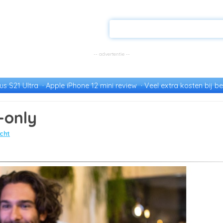
s S21 Ultra
Apple iPhone 12 mini review
Veel extra kosten bij be
-only
cht